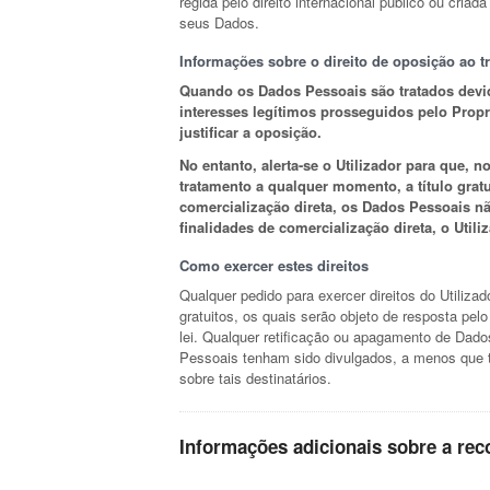
regida pelo direito internacional público ou cr
seus Dados.
Informações sobre o direito de oposição ao t
Quando os Dados Pessoais são tratados devido
interesses legítimos prosseguidos pelo Propri
justificar a oposição.
No entanto, alerta-se o Utilizador para que, 
tratamento a qualquer momento, a título gratu
comercialização direta, os Dados Pessoais não
finalidades de comercialização direta, o Uti
Como exercer estes direitos
Qualquer pedido para exercer direitos do Utiliza
gratuitos, os quais serão objeto de resposta pel
lei. Qualquer retificação ou apagamento de Dado
Pessoais tenham sido divulgados, a menos que ta
sobre tais destinatários.
Informações adicionais sobre a rec