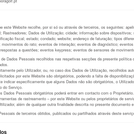
oragolf.pt
 este Website recolhe, por si só ou através de terceiros, os seguintes: apeli
l; Rastreadores; Dados de Utilização; cidade; informação sobre dispositivos; 
ficação fiscal; estado; condado; website; endereço de faturação; tipos difer
io; movimentos do rato; eventos de interação; eventos de diagnóstico; evento
 respostas a questões; eventos keypress; eventos de sensores de movimento;
 de Dados Pessoais recolhidos nas respetivas secções da presente política d
ados.
tamente pelo Utilizador, ou, no caso dos Dados de Utilização, recolhidos aut
licitados por este Website são obrigatórios, podendo a falta de disponibiliz
e indicar especificamente que alguns Dados não são obrigatórios, o Utilizad
to do Serviço.
os Dados Pessoais obrigatórios poderá entrar em contacto com o Proprietário
rramentas de rastreamento – por este Website ou pelos proprietários de servi
 Utilizador, além de qualquer outra finalidade descrita no presente documento 
essoais de terceiros obtidos, publicados ou partilhados através deste serviç
dos