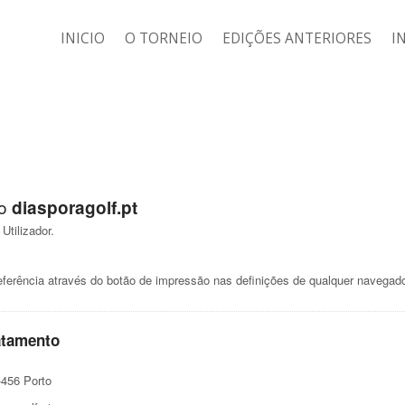
INICIO
O TORNEIO
EDIÇÕES ANTERIORES
I
ço
diasporagolf.pt
Utilizador.
ferência através do botão de impressão nas definições de qualquer navegado
atamento
-456 Porto