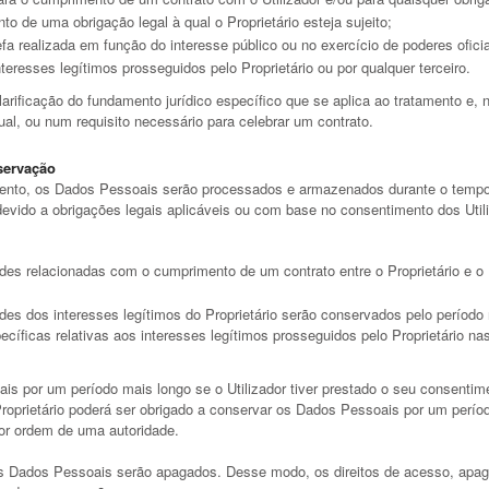
o de uma obrigação legal à qual o Proprietário esteja sujeito;
a realizada em função do interesse público ou no exercício de poderes oficiai
teresses legítimos prosseguidos pelo Proprietário ou por qualquer terceiro.
clarificação do fundamento jurídico específico que se aplica ao tratamento e
ual, ou num requisito necessário para celebrar um contrato.
servação
ento, os Dados Pessoais serão processados e armazenados durante o tempo e
devido a obrigações legais aplicáveis ou com base no consentimento dos Util
des relacionadas com o cumprimento de um contrato entre o Proprietário e o U
es dos interesses legítimos do Proprietário serão conservados pelo período n
pecíficas relativas aos interesses legítimos prosseguidos pelo Proprietário 
is por um período mais longo se o Utilizador tiver prestado o seu consentime
Proprietário poderá ser obrigado a conservar os Dados Pessoais por um períod
or ordem de uma autoridade.
s Dados Pessoais serão apagados. Desse modo, os direitos de acesso, apaga