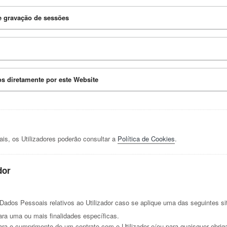
e gravação de sessões
os diretamente por este Website
ais, os Utilizadores poderão consultar a
Política de Cookies
.
dor
 Dados Pessoais relativos ao Utilizador caso se aplique uma das seguintes s
ara uma ou mais finalidades específicas.
ara o cumprimento de um contrato com o Utilizador e/ou para quaisquer obri