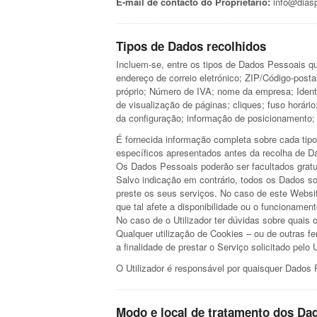
E-mail de contacto do Proprietário:
info@diasp
Tipos de Dados recolhidos
Incluem-se, entre os tipos de Dados Pessoais que
endereço de correio eletrónico; ZIP/Código-posta
próprio; Número de IVA; nome da empresa; Identi
de visualização de páginas; cliques; fuso horár
da configuração; informação de posicionamento;
É fornecida informação completa sobre cada tipo
específicos apresentados antes da recolha de D
Os Dados Pessoais poderão ser facultados gratui
Salvo indicação em contrário, todos os Dados so
preste os seus serviços. No caso de este Websit
que tal afete a disponibilidade ou o funcionamen
No caso de o Utilizador ter dúvidas sobre quais 
Qualquer utilização de Cookies – ou de outras fe
a finalidade de prestar o Serviço solicitado pelo
O Utilizador é responsável por quaisquer Dados P
Modo e local de tratamento dos Da