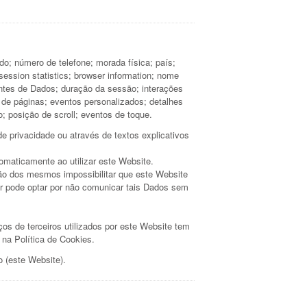
do; número de telefone; morada física; país;
session statistics; browser information; nome
entes de Dados; duração da sessão; interações
s de páginas; eventos personalizados; detalhes
 posição de scroll; eventos de toque.
e privacidade ou através de textos explicativos
omaticamente ao utilizar este Website.
ação dos mesmos impossibilitar que este Website
or pode optar por não comunicar tais Dados sem
.
ços de terceiros utilizados por este Website tem
e na Política de Cookies.
o (este Website).