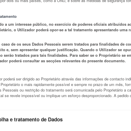
iada por dois ou mais países, como a ONU, e sobre as medidas de segurança to
ratamento
 a um interesse público, no exercício de poderes oficiais atribuídos ao
etário, o Utilizador poderá opor-se a tal tratamento apresentando uma ra
no caso de os seus Dados Pessoais serem tratados para finalidades de com
ito e, sem apresentar qualquer justificação. Quando o Utilizador se opu
 serão tratados para tais finalidades. Para saber se o Proprietário se e
lizador poderá consultar as secções relevantes do presente documento.
dor poderá ser dirigido ao Proprietário através das informações de contacto 
o Proprietário o mais rapidamente possível e sempre no prazo de um mês, for
s Pessoais ou restrição do tratamento será comunicada pelo Proprietário a c
l se revele impossível ou implique um esforço desproporcionado. A pedido do
olha e tratamento de Dados