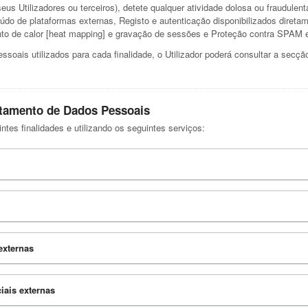
seus Utilizadores ou terceiros), detete qualquer atividade dolosa ou fraudulen
eúdo de plataformas externas, Registo e autenticação disponibilizados direta
to de calor [heat mapping] e gravação de sessões e Proteção contra SPAM e
soais utilizados para cada finalidade, o Utilizador poderá consultar a secç
atamento de Dados Pessoais
es finalidades e utilizando os seguintes serviços:
externas
iais externas