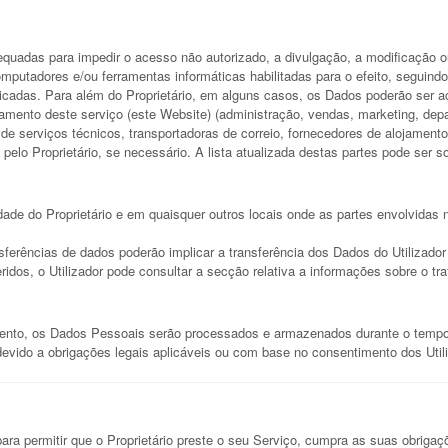
equadas para impedir o acesso não autorizado, a divulgação, a modificação o
mputadores e/ou ferramentas informáticas habilitadas para o efeito, seguin
dicadas. Para além do Proprietário, em alguns casos, os Dados poderão ser a
mento deste serviço (este Website) (administração, vendas, marketing, depa
 de serviços técnicos, transportadoras de correio, fornecedores de alojament
o Proprietário, se necessário. A lista atualizada destas partes pode ser so
dade do Proprietário e em quaisquer outros locais onde as partes envolvidas 
nsferências de dados poderão implicar a transferência dos Dados do Utilizado
eridos, o Utilizador pode consultar a secção relativa a informações sobre o 
ento, os Dados Pessoais serão processados e armazenados durante o tempo e
devido a obrigações legais aplicáveis ou com base no consentimento dos Util
para permitir que o Proprietário preste o seu Serviço, cumpra as suas obriga